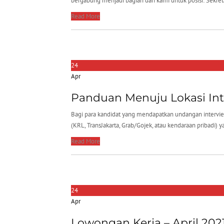
bergabung menjadi bagian dari kami untuk posisi: Sekreta
Read More
24
Apr
Panduan Menuju Lokasi Int
Bagi para kandidat yang mendapatkan undangan interview,
(KRL, TransJakarta, Grab/Gojek, atau kendaraan pribadi) 
Read More
24
Apr
Lowongan Kerja – April 202