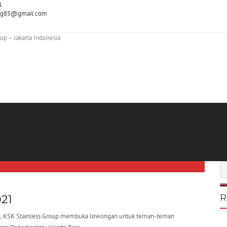
1
ting85@gmail.com
R
021
21 ini, KSK Stainless Group membuka lowongan untuk teman-teman