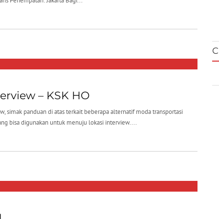
ris Penempatan: Jakarta Bagi...
C
erview – KSK HO
 simak panduan di atas terkait beberapa alternatif moda transportasi
yang bisa digunakan untuk menuju lokasi interview....
1