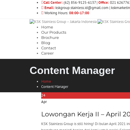
Call Center:
(62) 856-9125-6137 |
Office:
021 626776
Email:
kskgroup.stainless.id@gmail.com | kskmarke
Working Hours:
08:00-17:00
Home
Our Products
Brochure
Blog
Contact
Career
Content Manager
Home
Content Manager
24
Apr
Lowongan Kerja II – April 2
KSK Stainless Group is still hiring! Di bulan April 20